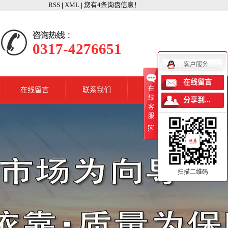
RSS
XML
您有
4
条询盘信息！
|
|
0317-4276651
客户服务
在线留言
在
在线留言
联系我们
线
分享到...
客
服
扫描二维码