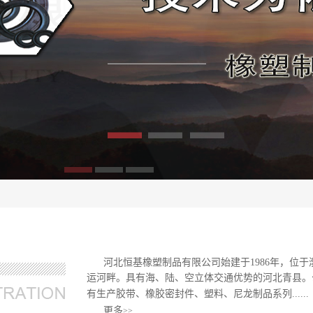
龙江橡胶密封带
1
2
3
河北恒基橡塑制品有限公司始建于1986年，位
运河畔。具有海、陆、空立体交通优势的河北青县。公司
有生产胶带、橡胶密封件、塑料、尼龙制品系列......
更多
>>