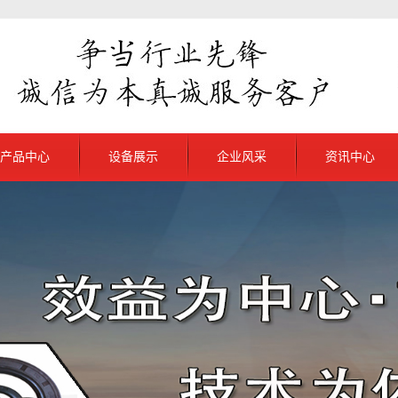
产品中心
设备展示
企业风采
资讯中心
龙江普通V带
公司新闻
江抽油杆扶正器
行业新闻
龙江普通三角带
解决方案
龙江农机变速带
龙江联组三角带
龙江同步带产品