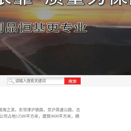
于渤海之滨，东邻津沪铁路，京沪高速公路，古
占地12500平方米，建筑9600平方米，拥