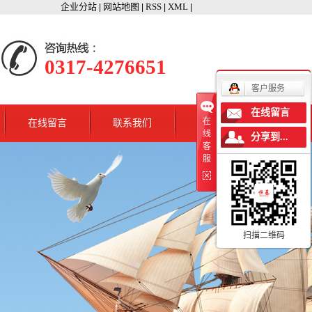
企业分站
网站地图
RSS
XML
|
|
|
|
0317-4276651
客户服务
在线留言
在
在线留言
联系我们
线
分享到...
客
服
扫描二维码