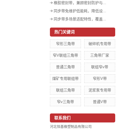
橡胶密封带，兼顾密封防护与...
同步带免维护低能耗，降低设...
同步带多场景适配特性，覆盖...
热门关键词
窄形三角带
破碎机专用带
窄V联组三角带
三角带厂家
普通三角带
联组窄v带
煤矿专用联组带
窄形V带
联组三角带
泥浆泵专用带
窄v三角带
普通V带
联系我们
河北恒基橡塑制品有限公司