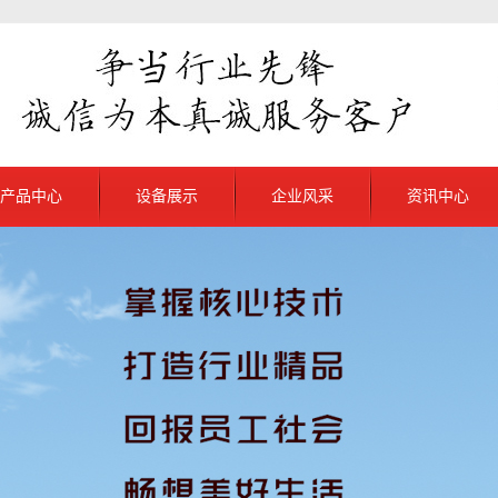
产品中心
设备展示
企业风采
资讯中心
龙江普通V带
公司新闻
江抽油杆扶正器
行业新闻
龙江普通三角带
解决方案
龙江农机变速带
龙江联组三角带
龙江同步带产品