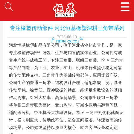
专注橡塑传动部件 河北恒基橡塑深耕三角带系列
2026-06-10
产品研发生产
河北恒基橡塑制品有限公司，位于河北省沧州市青县，是一家
专注橡塑传动部件研发、生产与销售的实体企业。公司拥有成
套生产线与成熟工艺，专注
三角带
、
联组三角带
、
窄 V 三角带
等产品制造，为工业、农业、矿山、机械等行业提供稳定可靠
的传动配件支持。
三角带
作为基础传动部件，应用场景广泛。
公司生产的普通
三角带
，结构设计合理，适配常规工况，具备
传动平稳、噪音低、缓冲吸振的特点，能满足多数设备的基础
传动需求。针对大功率、高负荷场景，公司推出
联组三角带
，
将单根三角带联为整体，受力均匀，可减少振动与翻带问题，
适配破碎机、空压机等大功率设备。
窄 V 三角带
则优化截面设
计，横向刚度大，传动效率佳，适合空间紧凑、转速较高的传
动场景。公司始终坚持以质量为核心，助力客户设备稳定运