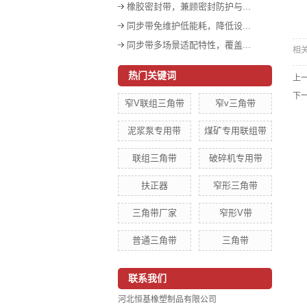
橡胶密封带，兼顾密封防护与...
同步带免维护低能耗，降低设...
同步带多场景适配特性，覆盖...
相
热门关键词
上
下
窄V联组三角带
窄v三角带
泥浆泵专用带
煤矿专用联组带
联组三角带
破碎机专用带
扶正器
窄形三角带
三角带厂家
窄形V带
普通三角带
三角带
联系我们
河北恒基橡塑制品有限公司