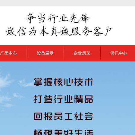
产品中心
设备展示
企业风采
资讯中心
北京普通V带
公司新闻
京抽油杆扶正器
行业新闻
京普通三角带
解决方案
京农机变速带
京联组三角带
京同步带产品