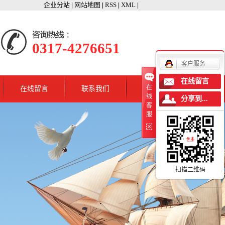
企业分站
网站地图
RSS
XML
|
|
|
|
0317-4276651
客户服务
在线留言
在
在线留言
联系我们
线
分享到...
客
服
扫描二维码