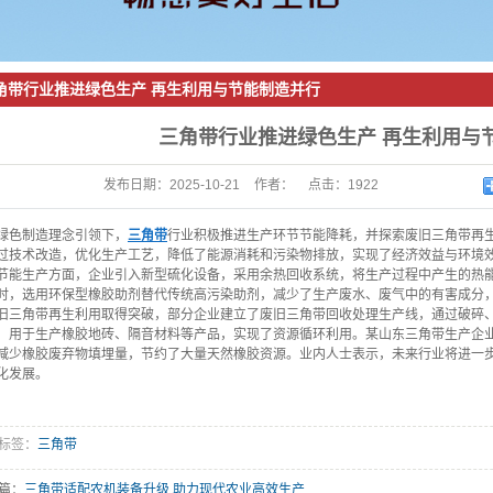
橡胶密封带
角带行业推进绿色生产 再生利用与节能制造并行
三角带行业推进绿色生产 再生利用与
发布日期：
2025-10-21
作者：
点击：
1922
绿色制造理念引领下，
三角带
行业积极推进生产环节节能降耗，并探索废旧三角带再
过技术改造，优化生产工艺，降低了能源消耗和污染物排放，实现了经济效益与环境
节能生产方面，企业引入新型硫化设备，采用余热回收系统，将生产过程中产生的热
时，选用环保型橡胶助剂替代传统高污染助剂，减少了生产废水、废气中的有害成分
旧三角带再生利用取得突破，部分企业建立了废旧三角带回收处理生产线，通过破碎
，用于生产橡胶地砖、隔音材料等产品，实现了资源循环利用。某山东三角带生产企
减少橡胶废弃物填埋量，节约了大量天然橡胶资源。业内人士表示，未来行业将进一
化发展。
标签：
三角带
篇：
三角带适配农机装备升级 助力现代农业高效生产