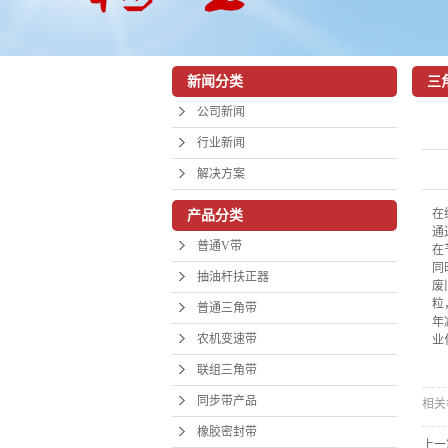
新闻分类
三
公司新闻
行业新闻
解决方案
在
产品分类
通
普通V带
在
同
抽油杆扶正器
废
粒
普通三角带
年
农机变速带
业
联组三角带
同步带产品
相关
橡胶密封带
上一