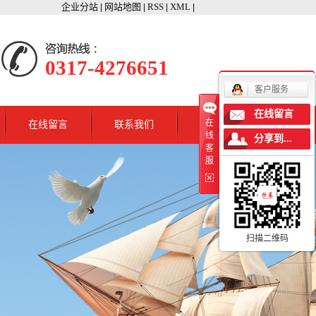
企业分站
网站地图
RSS
XML
|
|
|
|
0317-4276651
客户服务
在线留言
在
在线留言
联系我们
线
分享到...
客
服
扫描二维码