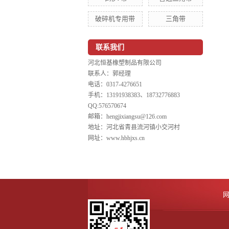
破碎机专用带
三角带
联系我们
河北恒基橡塑制品有限公司
联系人：郭经理
电话：0317-4276651
手机：13191938383、18732776883
QQ:576570674
邮箱：hengjixiangsu@126.com
地址：河北省青县流河镇小交河村
网址：www.hbhjxs.cn