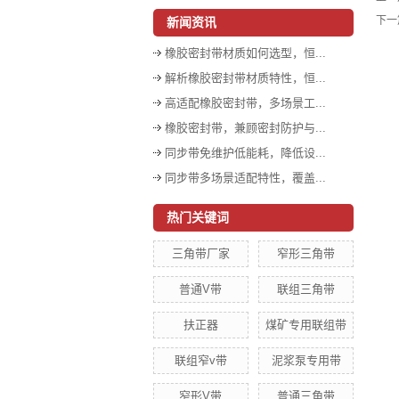
下一
新闻资讯
橡胶密封带材质如何选型，恒...
解析橡胶密封带材质特性，恒...
高适配橡胶密封带，多场景工...
橡胶密封带，兼顾密封防护与...
同步带免维护低能耗，降低设...
同步带多场景适配特性，覆盖...
热门关键词
三角带厂家
窄形三角带
普通V带
联组三角带
扶正器
煤矿专用联组带
联组窄v带
泥浆泵专用带
窄形V带
普通三角带