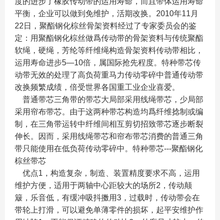
度的进步了橡胶传动带的运用寿命，而且带体运用寿命
平衡，企业可以做到免维护，活期改换。2010年11月
22日，聚酯钢化棕丝骨架资料经过了专家委员会的鉴
定：用聚酯钢化棕丝做爲传动带的骨架资料与传统聚酯
软绳，硬绳，芳纶等纤维绳构造骨架资料传动带相比，
运用寿命进步5—10倍，属国际抢先程度。特种带芯传
动带无效的处理了高负荷重马力传动零碎中普通传动带
改换频繁成绩，倍受世界各国重工业企业喜爱。
普通带芯三角带的带芯大局部采用线绳带芯，少局部
采用帘布带芯。由于这两种带芯构造均爲纤维捻制或编
制，在三角带运转中纤维间相互剪切招致带芯逐步断裂
伸长。因而，采用线绳带芯和帘布带芯消费的普通三角
带只能使用在低负荷传动零碎中。特种带芯---聚酯钢化
棕丝带芯
优点1，构造复杂，制造、装置精度要求不高，运用
维护方便，适用于两轴中心距较大的场所2，传动颠
簸，乐音低，有缓冲吸抖擞用3，过载时，传动带会在
带轮上打滑，可以避免单薄零件的损坏，起平安维护作