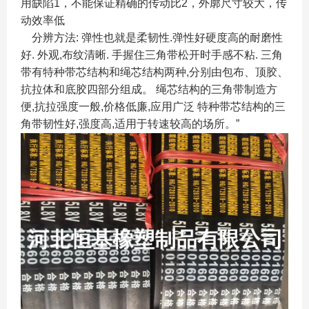
用缺陷1，不能保证精确的传动比2，外廓尺寸较大，传
动效率低
分辨方法: 弹性也就是柔韧性.弹性好硬度高的耐磨性
好. 外观,布纹清晰. 手握住三角带松开时手感不粘. 三角
带有特种带芯结构和绳芯结构两种,分别由包布、顶胶、
抗拉体和底胶四部分组成。 绳芯结构的三角带制造方
便,抗拉强度一般,价格低廉,应用广泛 特种带芯结构的三
角带韧性好,强度高,适用于转速较高的场所。”